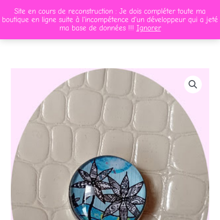
Aller
Site en cours de reconstruction : Je dois compléter toute ma
au
Panier/
0,00
€
boutique en ligne suite à l'incompétence d'un développeur qui a jeté
contenu
ma base de données !!!
Ignorer