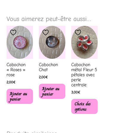
Vous aimerez peut-être aussi…
Ce
produit
a
plusieurs
variations.
Les
options
peuvent
Cabochon
Cabochon
Cabochon
être
« Roses »
Chat
métal Fleur 5
choisies
rose
pétales avec
2,00
€
sur
perle
2,00
€
la
centrale
Ajouter au
page
3,00
€
Ajouter au
panier
du
panier
produit
Choix des
options