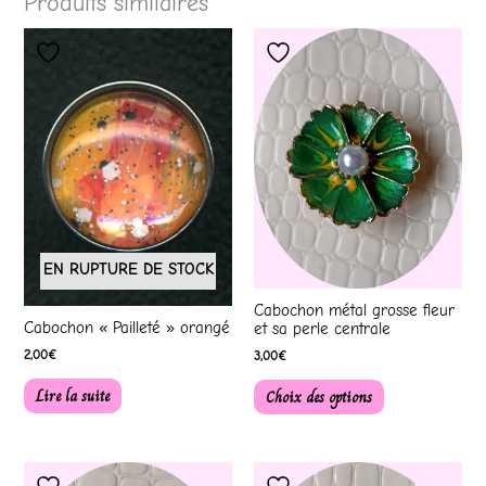
Produits similaires
Ce
produit
a
plusieurs
variations.
Les
options
peuvent
être
choisies
sur
la
page
EN RUPTURE DE STOCK
du
produit
Cabochon métal grosse fleur
Cabochon « Pailleté » orangé
et sa perle centrale
2,00
€
3,00
€
Lire la suite
Choix des options